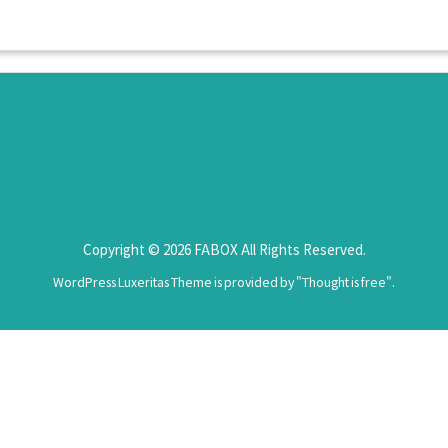
Copyright ©
2026
FABOX
All Rights Reserved.
WordPress Luxeritas Theme is provided by "
Thought is free
".