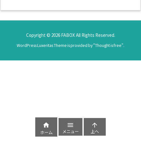
Copyright ©
2026
FABOX
All Rights Reserved.
WordPress Luxeritas Theme is provided by "
Thought is free
".



メニュー
上へ
ホーム