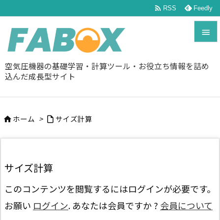

RSS
Feedly


空気圧機器の基礎学習・計算ツール・お役立ち情報を詰め
メニュ
込んだ成長型サイト

前へ

ホーム
>
サイズ計算


次へ

検索
サイズ計算
このコンテンツを閲覧するにはログインが必要です。
お願い
ログイン
. あなたは会員ですか ?
会員について